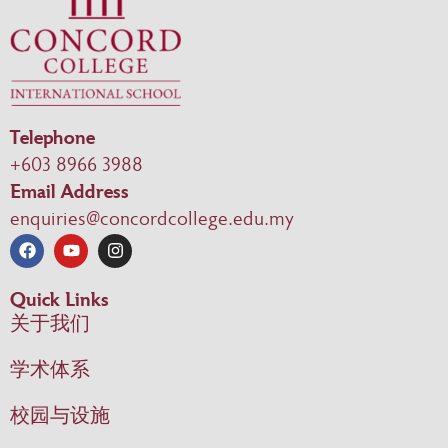
Telephone
+603 8966 3988
Email Address
enquiries@concordcollege.edu.my
Quick Links
关于我们
学术体系
校园与设施