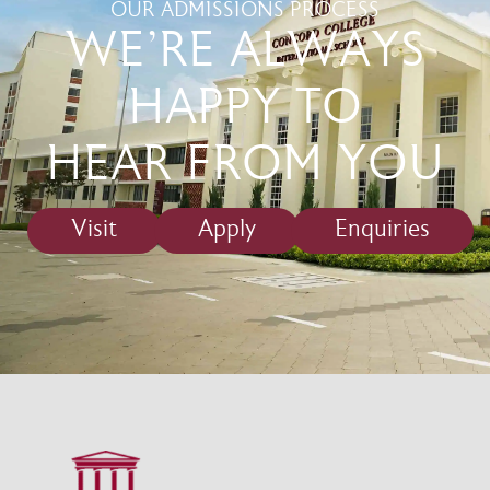
OUR ADMISSIONS PROCESS
WE'RE ALWAYS
HAPPY TO
HEAR FROM YOU
Visit
Apply
Enquiries