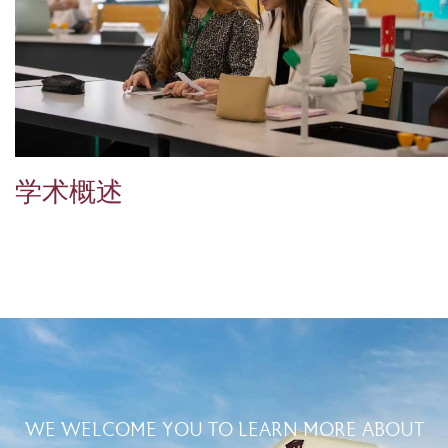
学术概述
WE WELCOME YOU TO LEARN MORE ABOUT