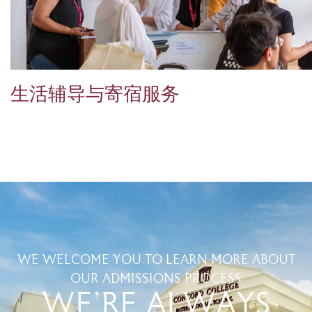
生活辅导与寄宿服务
WE WELCOME YOU TO LEARN MORE ABOUT
OUR ADMISSIONS PROCESS
WE'RE ALWAYS