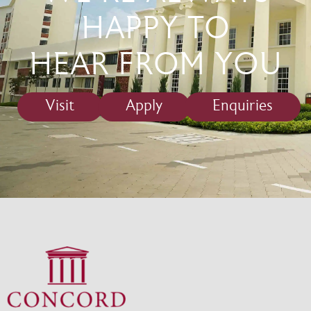
HAPPY TO
HEAR FROM YOU
Visit
Apply
Enquiries